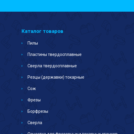
Каталог товаров
Пилы
Пластины твердосплавные
Сверла твердосплавные
Резцы (державки) токарные
Сож
Фрезы
Борфрезы
Сверла
Оснастка для фрезерных и токарных станков