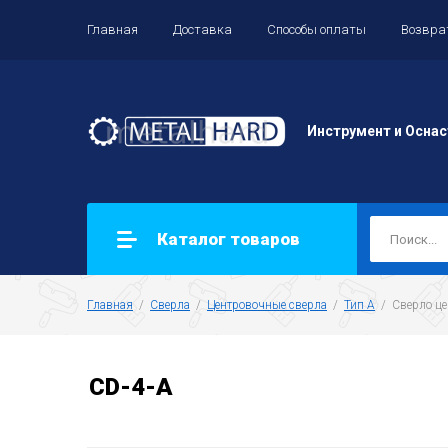
Главная
Доставка
Способы оплаты
Возвра
Инструмент и Оснас
Каталог товаров
Главная
  /  
Сверла
  /  
Центровочные сверла
  /  
Тип А
  /  Сверло 
CD-4-A