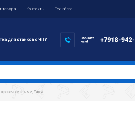
т товара
Контакты
Техноблог
Звоните
+7918-942
тка для станков с ЧПУ
нам!
центровочное d=4 мм, Тип A