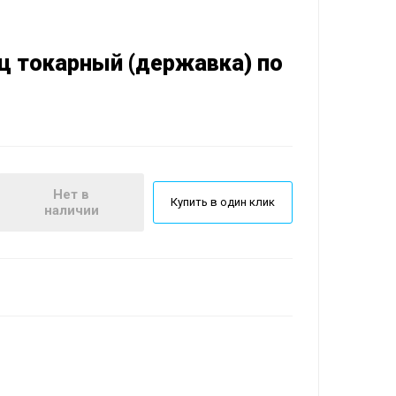
 токарный (державка) по
Нет в
Купить в один клик
наличии