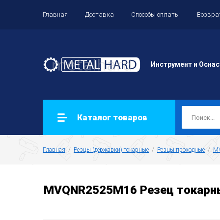
Главная
Доставка
Способы оплаты
Возвра
Инструмент и Оснас
Каталог товаров
Главная
  /  
Резцы (державки) токарные
  /  
Резцы проходные
  /  
M
MVQNR2525M16 Резец токарны