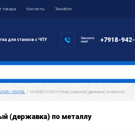
т товара
Контакты
Техноблог
Звоните
+7918-942
тка для станков с ЧПУ
нам!
VQNR / MVQNL
  /  MVQNR2525M16 Резец токарный (державка) по металлу
й (державка) по металлу