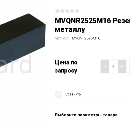
MVQNR2525M16 Резец
металлу
Артикул:
MVQNR2525M16
Цена по
−
+
запросу
Сравнить
Выберите параметры товара