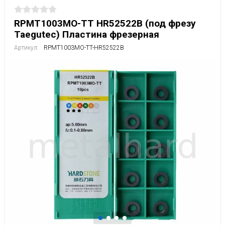
RPMT1003MO-TT HR52522B (под фрезу
Taegutec) Пластина фрезерная
Артикул:
RPMT1003MO-TT-HR52522B